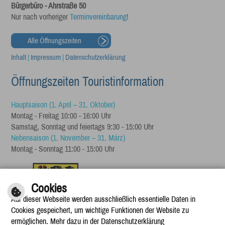
Bürgerbüro - Ahrstraße 50
Nur nach vorheriger
Terminvereinbarung!
Alle Öffnungszeiten
Inhalt
|
Impressum
|
Datenschutzerklärung
Öffnungszeiten Touristinformation
Hauptsaison (1. April – 31. Oktober)
Montag - Freitag 10:00 - 16:00 Uhr
Samstag, Sonntag und feiertags 9:30 - 15:00 Uhr
Nebensaison (1. November – 31. März)
Montag - Sonntag 11:00 - 15:00 Uhr
Cookies
Auf dieser Webseite werden ausschließlich essentielle Daten in
Cookies gespeichert, um wichtige Funktionen der Website zu
ermöglichen. Mehr dazu in der Datenschutzerklärung