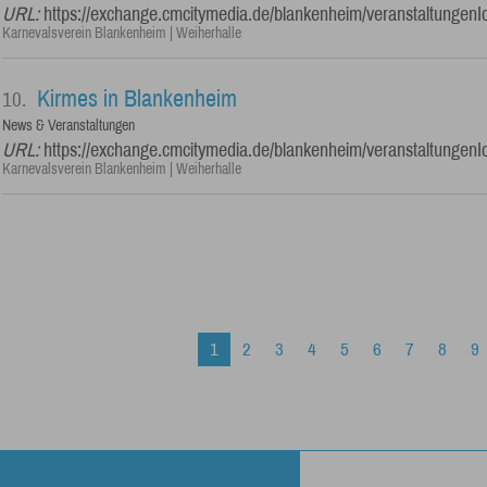
URL:
https://exchange.cmcitymedia.de/blankenheim/veranstaltungenI
Karnevalsverein Blankenheim | Weiherhalle
Kirmes in Blankenheim
10.
News & Veranstaltungen
URL:
https://exchange.cmcitymedia.de/blankenheim/veranstaltungenI
Karnevalsverein Blankenheim | Weiherhalle
1
2
3
4
5
6
7
8
9