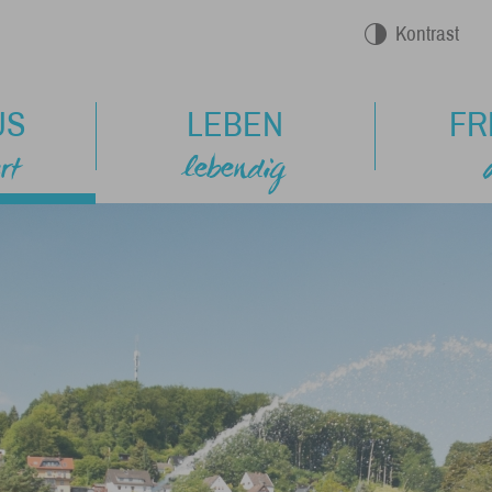
Kontrast
US
LEBEN
FR
rt
lebendig