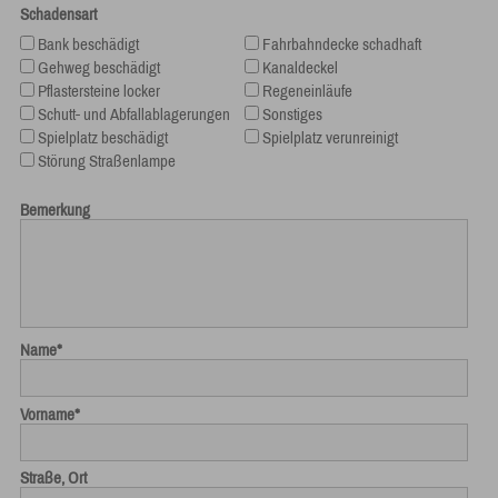
Schadensart
Bank beschädigt
Fahrbahndecke schadhaft
Gehweg beschädigt
Kanaldeckel
Pflastersteine locker
Regeneinläufe
Schutt- und Abfallablagerungen
Sonstiges
Spielplatz beschädigt
Spielplatz verunreinigt
Störung Straßenlampe
Bemerkung
Name
*
Vorname
*
Straße, Ort