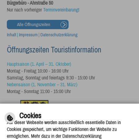
Bürgerbüro - Ahrstraße 50
Nur nach vorheriger
Terminvereinbarung!
Alle Öffnungszeiten
Inhalt
|
Impressum
|
Datenschutzerklärung
Öffnungszeiten Touristinformation
Hauptsaison (1. April – 31. Oktober)
Montag - Freitag 10:00 - 16:00 Uhr
Samstag, Sonntag und feiertags 9:30 - 15:00 Uhr
Nebensaison (1. November – 31. März)
Montag - Sonntag 11:00 - 15:00 Uhr
Cookies
Auf dieser Webseite werden ausschließlich essentielle Daten in
Cookies gespeichert, um wichtige Funktionen der Website zu
ermöglichen. Mehr dazu in der Datenschutzerklärung