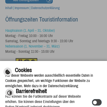
Alle Öffnungszeiten
Inhalt
|
Impressum
|
Datenschutzerklärung
Öffnungszeiten Touristinformation
Hauptsaison (1. April – 31. Oktober)
Montag - Freitag 10:00 - 16:00 Uhr
Samstag, Sonntag und feiertags 9:30 - 15:00 Uhr
Nebensaison (1. November – 31. März)
Montag - Sonntag 11:00 - 15:00 Uhr
Cookies
Auf dieser Webseite werden ausschließlich essentielle Daten in
Cookies gespeichert, um wichtige Funktionen der Website zu
ermöglichen. Mehr dazu in der Datenschutzerklärung
Barrierefreiheit
Hier können Sie die Farbkontraste auf dieser Webseite
erhöhen. Sie können diese Einstellungen über den
Button "Kontrast" jederzeit deaktivieren.