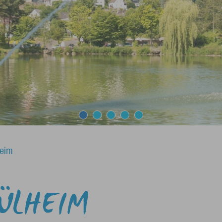
1
2
3
4
5
eim
ÜLHEIM