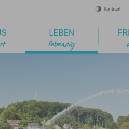
Kontrast
US
LEBEN
FR
rt
lebendig