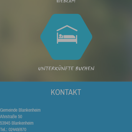
WEBCAM
UNTERKÜNFTE BUCHEN
KONTAKT
Gemeinde Blankenheim
Ahrstraße 50
53945 Blankenheim
Tel.: 02449/870