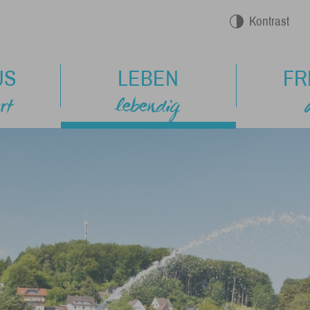
Kontrast
US
LEBEN
FR
rt
lebendig