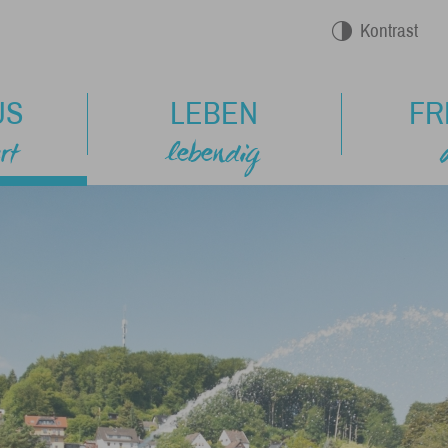
Kontrast
US
LEBEN
FR
rt
lebendig