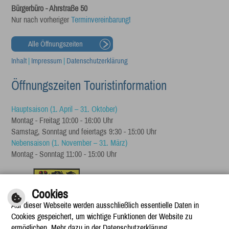
Bürgerbüro - Ahrstraße 50
Nur nach vorheriger
Terminvereinbarung!
Alle Öffnungszeiten
Inhalt
|
Impressum
|
Datenschutzerklärung
Öffnungszeiten Touristinformation
Hauptsaison (1. April – 31. Oktober)
Montag - Freitag 10:00 - 16:00 Uhr
Samstag, Sonntag und feiertags 9:30 - 15:00 Uhr
Nebensaison (1. November – 31. März)
Montag - Sonntag 11:00 - 15:00 Uhr
Cookies
Auf dieser Webseite werden ausschließlich essentielle Daten in
Cookies gespeichert, um wichtige Funktionen der Website zu
ermöglichen. Mehr dazu in der Datenschutzerklärung